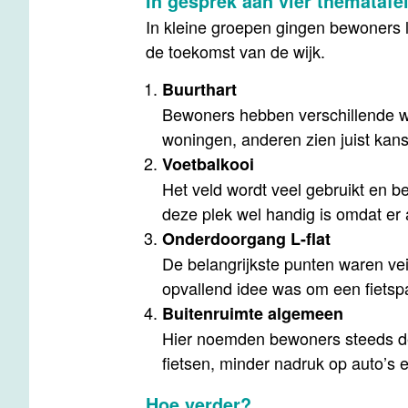
In gesprek aan vier thematafe
In kleine groepen gingen bewoners l
de toekomst van de wijk.
Buurthart
Bewoners hebben verschillende w
woningen, anderen zien juist kans
Voetbalkooi
Het veld wordt veel gebruikt en b
deze plek wel handig is omdat er a
Onderdoorgang L-flat
De belangrijkste punten waren veil
opvallend idee was om een fiets
Buitenruimte algemeen
Hier noemden bewoners steeds dez
fietsen, minder nadruk op auto’s
Hoe verder?