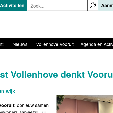
ctiviteiten
Aanm
t!
Nieuws
Vollenhove Vooruit
Agenda en Activ
t Vollenhove denkt Voorui
n wijk
opnieuw samen
Vooruit!
1 bewoners aanwezig. Zij