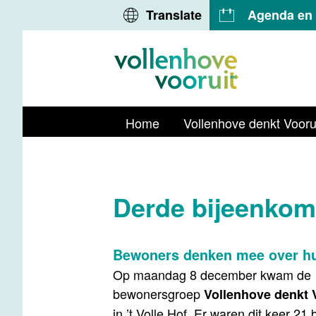
Translate
Agenda en A
Home
Vollenhove denkt Voorui
Derde bijeenkoms
Bewoners denken mee over hu
Op maandag 8 december kwam de
bewonersgroep
Vollenhove denkt 
in ’t Volle Hof. Er waren dit keer 2